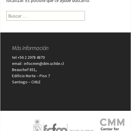
localizar. Es posible que te ayude buscarlo.
Buscar:
Más información
tel +56 2 2978 4870
email : infocmm@dim.uchile.cl
Beauchef 851,
Edificio Norte – Piso 7
Santiago – CHILE