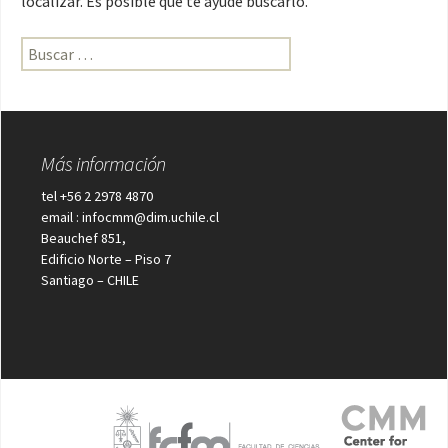
localizar. Es posible que te ayude buscarlo.
Buscar:
Más información
tel +56 2 2978 4870
email : infocmm@dim.uchile.cl
Beauchef 851,
Edificio Norte – Piso 7
Santiago – CHILE